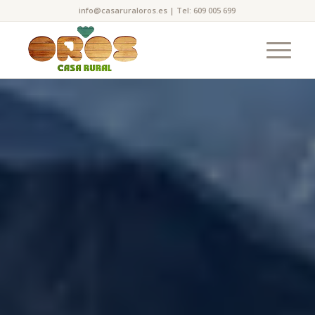
info@casaruraloros.es
|
Tel: 609 005 699