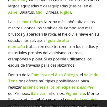
largos equipadas o desequipadas (clásica) en el
Aspe
, Balaitus,
Midi
, Ordesa,
Riglos
.
La
alta montaña
es la zona más inhóspita de los
macizos, donde los cambios de tiempo son más
bruscos y aparecen la roca, el hielo y la nieve en su
estado más salvaje. El
guía de alta
montaña
trabaja en este terreno con los medios y
materiales propios del alpinismo: cuerdas,
crampones y piolet. Si es posible utilizamos los
esquís de travesía para desplazarnos.
Dentro de la
Comarca del Alto Gállego
, el
Valle de
Tena
nos ofrece múltiples posibilidades para
realizar
ascensiones a los principales
tresmiles
del Pirineos:
Balaitus
, Infiernos,
Vignemale
, Monte
Perdido, etc. También permite la
escalada en hielo
en Gavarnie, Izas, Canal Roya, corredores del Midi,