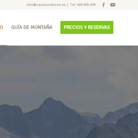
info@casaruraloros.es
|
Tel: 609 005 699
VO
GUÍA DE MONTAÑA
PRECIOS Y RESERVAS