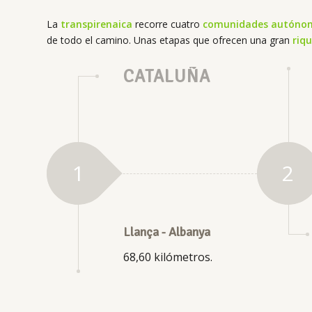
La
transpirenaica
recorre cuatro
comunidades autóno
de todo el camino. Unas etapas que ofrecen una gran
riq
CATALUÑA
1
2
Llança - Albanya
68,60 kilómetros.