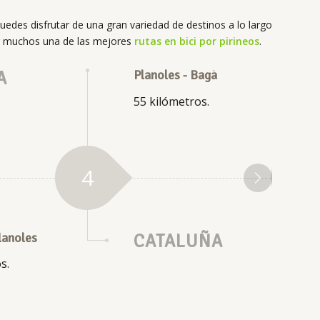
Puedes disfrutar de una gran variedad de destinos a lo largo
or muchos una de las mejores
rutas en bici por pirineos
.
A
Planoles - Bagà
55 kilómetros.
4
5
lanoles
CATALUÑA
s.